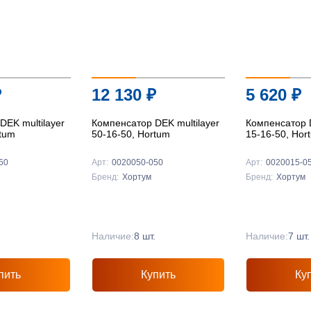
₽
12 130
₽
5 620
₽
DEK multilayer
Компенсатор DEK multilayer
Компенсатор D
rtum
50-16-50, Hortum
15-16-50, Hor
60
Арт:
0020050-050
Арт:
0020015-0
Бренд:
Хортум
Бренд:
Хортум
.
Наличие:
8 шт.
Наличие:
7 шт.
пить
Купить
Ку