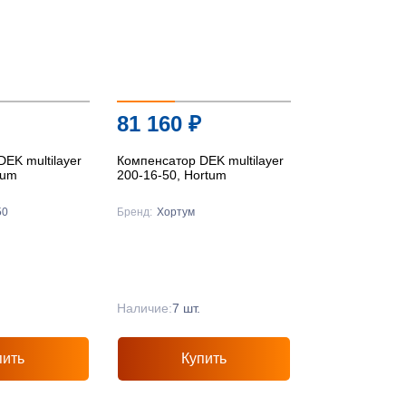
По цене ↑
По цене ↓
По названию ↑
81 160
₽
По названию ↓
EK multilayer
Компенсатор DEK multilayer
tum
200-16-50, Hortum
50
Бренд:
Хортум
Наличие:
7 шт.
пить
Купить