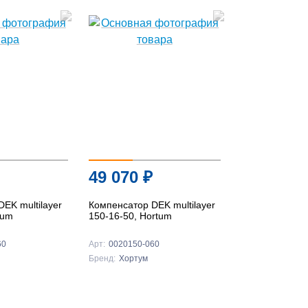
49 070
₽
EK multilayer
Компенсатор DEK multilayer
tum
150-16-50, Hortum
60
Арт:
0020150-060
Бренд:
Хортум