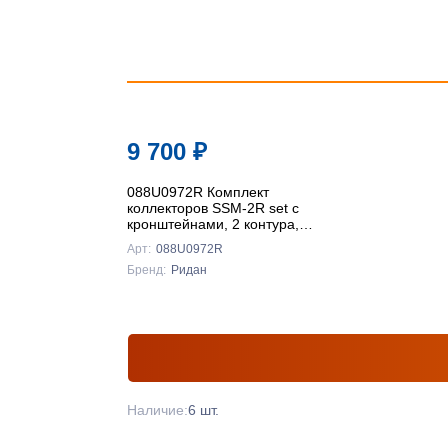
9 700
₽
088U0972R Комплект
коллекторов SSM-2R set с
кронштейнами, 2 контура,
Ридан
Арт:
088U0972R
Бренд:
Ридан
Наличие:
6 шт.