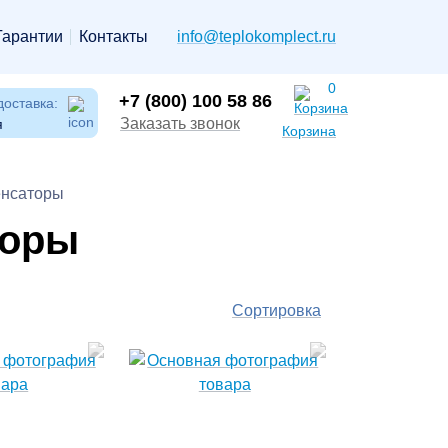
Гарантии
Контакты
info@teplokomplect.ru
0
+7 (800) 100 58 86
доставка:
Заказать звонок
я
Корзина
енсаторы
торы
Сортировка
По
популярности