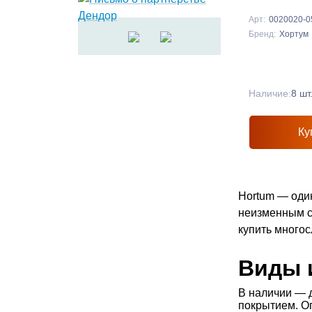
Арт:
0020020-0
Бренд:
Хортум
Наличие:
8 шт
Ку
Hortum — оди
неизменным с
купить много
Виды и
В наличии — 
покрытием. О