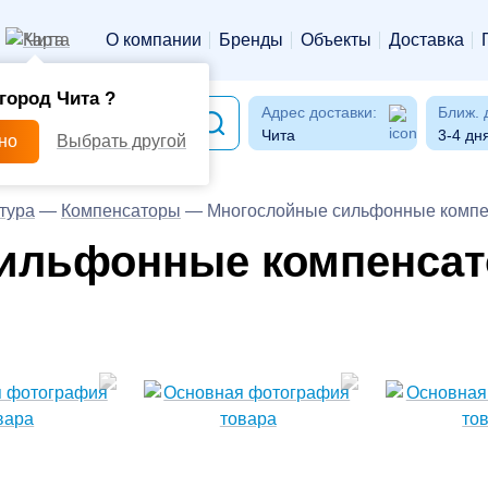
Чита
О компании
Бренды
Объекты
Доставка
город Чита ?
Адрес доставки:
Ближ. 
Чита
3-4 дн
но
Выбрать другой
тура
—
Компенсаторы
—
Многослойные cильфонные комп
ильфонные компенса