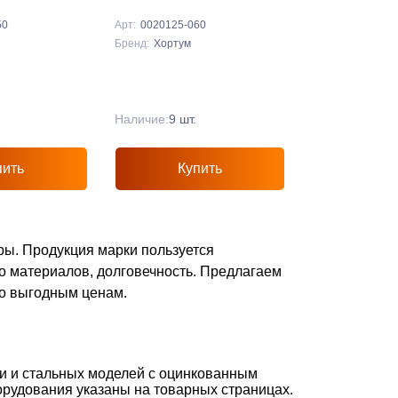
50
Арт:
0020125-060
Бренд:
Хортум
Наличие:
9 шт.
пить
Купить
ры. Продукция марки пользуется
о материалов, долговечность. Предлагаем
по выгодным ценам.
и и стальных моделей с оцинкованным
орудования указаны на товарных страницах.