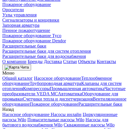
Пожарное оборудование
Оросители
Узлы управления
Сигнализаторы и концевики
Запорная арматура
Пенное пожаротушение
Пожарное оборудование Tyco
Пожарное оборудование Dendor
Расширительные баки
Расширительные баки для систем отопления
Расширительные баки для водоснабжения
О компании
Бренды
Доставка
Статьи
Объекты
Контакты
Чита
Меню
Общий каталог
Насосное оборудование
Теплообменное
оборудование
Трубопроводная арматура
Клапаны для систем
отопления
Компрессоры
Промышленная автоматика
Частотные
преобразователи VEDA MC
Автоматика
Оборудование для
промывки
Счетчики тепла и диспетчеризация
Вентиляционное
оборудование
Пожарное оборудование
Расширительные баки
Назад
Насосное оборудование
Насосы инлайн
Циркуляционные
насосы Wilo
Повысительные насосы Wilo
Насосы для
бытового водоснабжения Wilo
Скважинные насосы Wilo