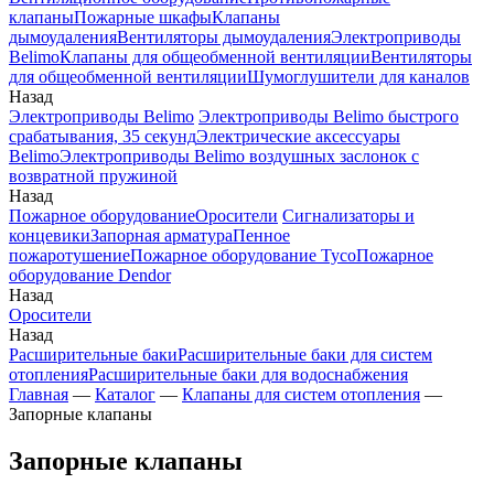
клапаны
Пожарные шкафы
Клапаны
дымоудаления
Вентиляторы дымоудаления
Электроприводы
Belimo
Клапаны для общеобменной вентиляции
Вентиляторы
для общеобменной вентиляции
Шумоглушители для каналов
Назад
Электроприводы Belimo
Электроприводы Belimo быстрого
срабатывания, 35 секунд
Электрические аксессуары
Belimo
Электроприводы Belimo воздушных заслонок c
возвратной пружиной
Назад
Пожарное оборудование
Оросители
Сигнализаторы и
концевики
Запорная арматура
Пенное
пожаротушение
Пожарное оборудование Tyco
Пожарное
оборудование Dendor
Назад
Оросители
Назад
Расширительные баки
Расширительные баки для систем
отопления
Расширительные баки для водоснабжения
Главная
—
Каталог
—
Клапаны для систем отопления
—
Запорные клапаны
Запорные клапаны