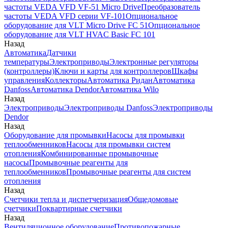
частоты VEDA VFD VF-51 Micro Drive
Преобразователь
частоты VEDA VFD серии VF-101
Опциональное
оборудование для VLT Micro Drive FC 51
Опциональное
оборудование для VLT HVAC Basic FC 101
Назад
Автоматика
Датчики
температуры
Электроприводы
Электронные регуляторы
(контроллеры)
Ключи и карты для контроллеров
Шкафы
управления
Коллекторы
Автоматика Ридан
Автоматика
Danfoss
Автоматика Dendor
Автоматика Wilo
Назад
Электроприводы
Электроприводы Danfoss
Электроприводы
Dendor
Назад
Оборудование для промывки
Насосы для промывки
теплообменников
Насосы для промывки систем
отопления
Комбинированные промывочные
насосы
Промывочные реагенты для
теплообменников
Промывочные реагенты для систем
отопления
Назад
Счетчики тепла и диспетчеризация
Общедомовые
счетчики
Поквартирные счетчики
Назад
Вентиляционное оборудование
Противопожарные