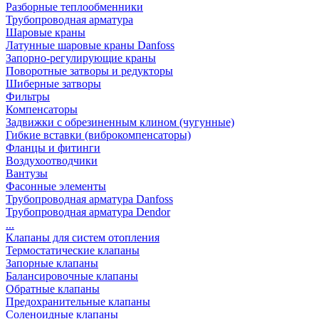
Разборные теплообменники
Трубопроводная арматура
Шаровые краны
Латунные шаровые краны Danfoss
Запорно-регулирующие краны
Поворотные затворы и редукторы
Шиберные затворы
Фильтры
Компенсаторы
Задвижки с обрезиненным клином (чугунные)
Гибкие вставки (виброкомпенсаторы)
Фланцы и фитинги
Воздухоотводчики
Вантузы
Фасонные элементы
Трубопроводная арматура Danfoss
Трубопроводная арматура Dendor
...
Клапаны для систем отопления
Термостатические клапаны
Запорные клапаны
Балансировочные клапаны
Обратные клапаны
Предохранительные клапаны
Соленоидные клапаны