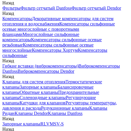
Назад
Фильтры
Фильтр сетчатый Danfoss
Фильтр сетчатый Dendor
Назад
Компенсаторы
Декоративные компенсаторы для систем
отопления и водоснабжения
Компенсаторы сильфонные
осевые многослойные с поворотными
фланцами
Многослойные сильфонные
компенсаторы
Компенсаторы сильфонные осевые
резьбовые
Компенсаторы сильфонные осевые
многослойные
Компенсаторы Хортум
Компенсаторы
сильфонные
Назад
Гибкие вставки (виброкомпенсаторы)
Виброкомпенсаторы
Danfoss
Виброкомпенсаторы Dendor
Назад
Клапаны для систем отопления
Термостатические
клапаны
Запорные клапаны
Балансировочные
клапаны
Обратные клапаны
Предохранительные
клапаны
Соленоидные клапаны
Регулирующие
клапаны
Катушки для клапанов
Регуляторы температуры,
давления и расхода
Редукционные клапаны
Клапаны
Ридан
Клапаны Dendor
Клапаны Danfoss
Назад
Запорные клапаны
RLV
MSV-S
Назад