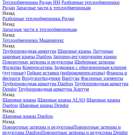
Теплообменники Ридан НН
Разборные теплообменники
Ридан
Запасные части к теплообменникам
Назад
Разборные теплообменники Ридан
Назад
Запасные части к теплообменникам
Назад
Теплообменники Машимпекс
Назад
Трубопроводная арматура
Шаровые краны
Латунные
шаровые краны Danfoss
Запорно-регулирующие краны
Поворотные затворы и редукторы
Шиберные затворы
Фильтры
Компенсаторы
Задвижки с обрезиненным клином
(чугунные)
Гибкие вставки (виброкомпенсаторы)
Фланцы и
фитинги
Воздухоотводчики
Вантузы
Фасонные элементы
Трубопроводная арматура Danfoss
Трубопроводная арматура
Dendor
Трубопроводная арматура Хортум
Назад
Шаровые краны
Шаровые краны ALSO
Шаровые краны
Danfoss
Шаровые краны Dendor
Назад
Шаровые краны Danfoss
Назад
Поворотные затворы и редукторы
Поворотные затворы и
редукторы Danfoss
Поворотные затворы и редукторы Dendor