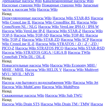
Дренажные насосы Wilo
Канализационные насосы Wilo
Насосные станции Wilo
Пожарные станции Wilo
Запасные
части к насосам Wilo
Насосы Wilo
Назад
Циркуляционные насосы Wilo
Насосы Wilo STAR-RS
Насосы
Wilo CronoLine IL
Насосы Wilo CronoBloc BL
Насосы Wilo
CronoNorm NL / NLG
Насосы Wilo VeroLine IPH-O / IPH-W
Насосы Wilo VeroLine IP-E
Насосы Wilo STAR-Z
Насосы Wilo
TOP-S
Насосы Wilo TOP-SD
Насосы Wilo TOP-RL
Насосы
Wilo TOP-Z
Насосы Wilo STAR-ZD
Насосы Wilo SCP
Насосы
Wilo CronoLine IL-E
Насосы Wilo STRATOS / -D / -Z / -ZD /
PICO-Z
Насосы Wilo STRATOS PICO
Насосы Wilo STAR-RSD
Насосы Wilo STRATOS GIGA / GIGA B
Насосы TWIn
CronoSub TWIn DL / DL-E
Назад
Повысительные насосы Wilo
Насосы Wilo Economy MHI /
MHIE / MHIL
Насосы Wilo HELIX V
Насосы Wilo Multivert
MVI / MVIL / MVIS
Назад
Насосы для бытового водоснабжения Wilo
Насосы Wilo Jet
Насосы Wilo MultiCargo
Насосы Wilo MultiPress
Назад
Скважинные насосы Wilo
Насосы Wilo Sub TWU
Назад
Насосы Wilo Drain STS
Насосы Wilo Drain TM / TMW
Насосы