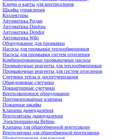
Ключи и карты для контроллеров
Шкафы управления
Коллекторы
Автоматика Ридан
Автоматика Danfoss
Автоматика Dendor
Автоматика Wilo
Оборудование для промывки
Насосы для промывки теплообменников
Насосы для промывки систем отопления
Комбинированные промывочные насосы
Промывочные реагенты для теплообменников
Промывочные реагенты для систем отопления
Счетчики тепла и диспетчеризация
Общедомовые счетчики
Поквартирные счетчики
Вентиляционное оборудование
Противопожарные клапаны
Пожарные шкафы
Клапаны дымоудаления
Вентиляторы дымоудаления
Электроприводы Belimo
Клапаны для общеобменной вентиляции
Вентиляторы для общеобменной вентиляции
Шумоглушители для каналов