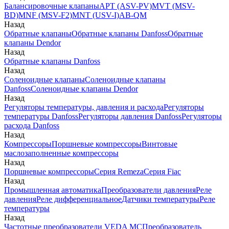
Балансировочные клапаны
APT (ASV-PV)
MVT (MSV-
BD)
MNF (MSV-F2)
MNT (USV-I)
AB-QM
Назад
Обратные клапаны
Обратные клапаны Danfoss
Обратные
клапаны Dendor
Назад
Обратные клапаны Danfoss
Назад
Соленоидные клапаны
Соленоидные клапаны
Danfoss
Соленоидные клапаны Dendor
Назад
Регуляторы температуры, давления и расхода
Регуляторы
температуры Danfoss
Регуляторы давления Danfoss
Регуляторы
расхода Danfoss
Назад
Компрессоры
Поршневые компрессоры
Винтовые
маслозаполненные компрессоры
Назад
Поршневые компрессоры
Серия Remeza
Серия Fiac
Назад
Промышленная автоматика
Преобразователи давления
Реле
давления
Реле дифференциальное
Датчики температуры
Реле
температуры
Назад
Частотные преобразователи VEDA MC
Преобразователь