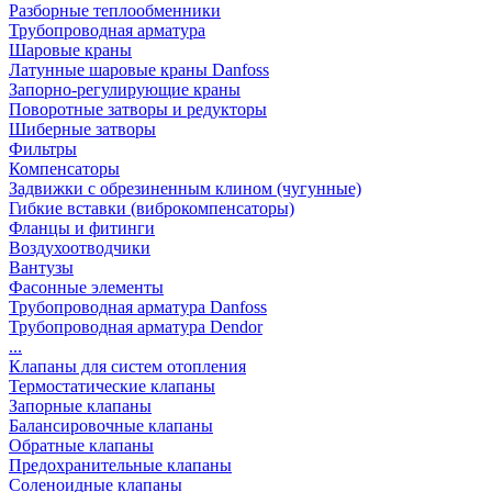
Разборные теплообменники
Трубопроводная арматура
Шаровые краны
Латунные шаровые краны Danfoss
Запорно-регулирующие краны
Поворотные затворы и редукторы
Шиберные затворы
Фильтры
Компенсаторы
Задвижки с обрезиненным клином (чугунные)
Гибкие вставки (виброкомпенсаторы)
Фланцы и фитинги
Воздухоотводчики
Вантузы
Фасонные элементы
Трубопроводная арматура Danfoss
Трубопроводная арматура Dendor
...
Клапаны для систем отопления
Термостатические клапаны
Запорные клапаны
Балансировочные клапаны
Обратные клапаны
Предохранительные клапаны
Соленоидные клапаны