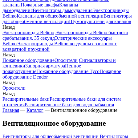
клапаны
Пожарные шкафы
Клапаны
дымоудаления
Вентиляторы дымоудаления
Электроприводы
Belimo
Клапаны для общеобменной вентиляции
Вентиляторы
для общеобменной вентиляции
Шумоглушители для каналов
Назад
Электроприводы Belimo
Электроприводы Belimo быстрого
срабатывания, 35 секунд
Электрические аксессуары
Belimo
Электроприводы Belimo воздушных заслонок c
возвратной пружиной
Назад
Пожарное оборудование
Оросители
Сигнализаторы и
концевики
Запорная арматура
Пенное
пожаротушение
Пожарное оборудование Tyco
Пожарное
оборудование Dendor
Назад
Оросители
Назад
Расширительные баки
Расширительные баки для систем
отопления
Расширительные баки для водоснабжения
Главная
—
Каталог
—
Вентиляционное оборудование
Вентиляционное оборудование
Вентиляторы для общеобменной вентиляции
Вентиляторы