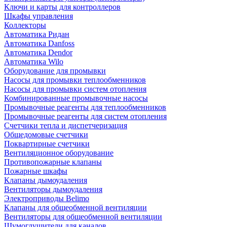
Ключи и карты для контроллеров
Шкафы управления
Коллекторы
Автоматика Ридан
Автоматика Danfoss
Автоматика Dendor
Автоматика Wilo
Оборудование для промывки
Насосы для промывки теплообменников
Насосы для промывки систем отопления
Комбинированные промывочные насосы
Промывочные реагенты для теплообменников
Промывочные реагенты для систем отопления
Счетчики тепла и диспетчеризация
Общедомовые счетчики
Поквартирные счетчики
Вентиляционное оборудование
Противопожарные клапаны
Пожарные шкафы
Клапаны дымоудаления
Вентиляторы дымоудаления
Электроприводы Belimo
Клапаны для общеобменной вентиляции
Вентиляторы для общеобменной вентиляции
Шумоглушители для каналов