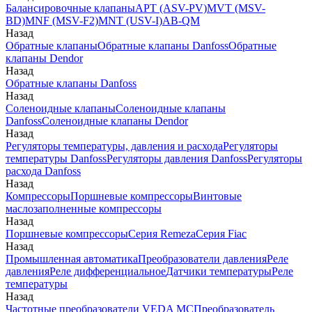
Балансировочные клапаны
APT (ASV-PV)
MVT (MSV-
BD)
MNF (MSV-F2)
MNT (USV-I)
AB-QM
Назад
Обратные клапаны
Обратные клапаны Danfoss
Обратные
клапаны Dendor
Назад
Обратные клапаны Danfoss
Назад
Соленоидные клапаны
Соленоидные клапаны
Danfoss
Соленоидные клапаны Dendor
Назад
Регуляторы температуры, давления и расхода
Регуляторы
температуры Danfoss
Регуляторы давления Danfoss
Регуляторы
расхода Danfoss
Назад
Компрессоры
Поршневые компрессоры
Винтовые
маслозаполненные компрессоры
Назад
Поршневые компрессоры
Серия Remeza
Серия Fiac
Назад
Промышленная автоматика
Преобразователи давления
Реле
давления
Реле дифференциальное
Датчики температуры
Реле
температуры
Назад
Частотные преобразователи VEDA MC
Преобразователь