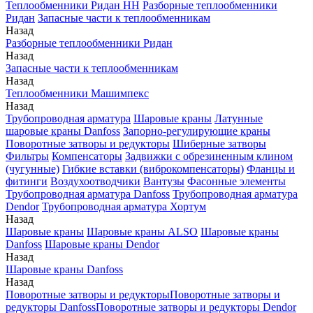
Теплообменники Ридан НН
Разборные теплообменники
Ридан
Запасные части к теплообменникам
Назад
Разборные теплообменники Ридан
Назад
Запасные части к теплообменникам
Назад
Теплообменники Машимпекс
Назад
Трубопроводная арматура
Шаровые краны
Латунные
шаровые краны Danfoss
Запорно-регулирующие краны
Поворотные затворы и редукторы
Шиберные затворы
Фильтры
Компенсаторы
Задвижки с обрезиненным клином
(чугунные)
Гибкие вставки (виброкомпенсаторы)
Фланцы и
фитинги
Воздухоотводчики
Вантузы
Фасонные элементы
Трубопроводная арматура Danfoss
Трубопроводная арматура
Dendor
Трубопроводная арматура Хортум
Назад
Шаровые краны
Шаровые краны ALSO
Шаровые краны
Danfoss
Шаровые краны Dendor
Назад
Шаровые краны Danfoss
Назад
Поворотные затворы и редукторы
Поворотные затворы и
редукторы Danfoss
Поворотные затворы и редукторы Dendor