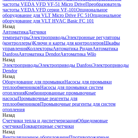
частоты VEDA VFD VF-51 Micro Drive
Преобразователь
частоты VEDA VFD серии VF-101
Опциональное
оборудование для VLT Micro Drive FC 51
Опциональное
оборудование для VLT HVAC Basic FC 101
Назад
Автоматика
Датчики
температуры
Электроприводы
Электронные регуляторы
(контроллеры)
Ключи и карты для контроллеров
Шкафы
управления
Коллекторы
Автоматика Ридан
Автоматика
Danfoss
Автоматика Dendor
Автоматика Wilo
Назад
Электроприводы
Электроприводы Danfoss
Электроприводы
Dendor
Назад
Оборудование для промывки
Насосы для промывки
теплообменников
Насосы для промывки систем
отопления
Комбинированные промывочные
насосы
Промывочные реагенты для
теплообменников
Промывочные реагенты для систем
отопления
Назад
Счетчики тепла и диспетчеризация
Общедомовые
счетчики
Поквартирные счетчики
Назад
Вентиляционное оборудование
Противопожарные