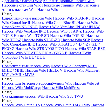
Дренажные насосы Wilo
Канализационные насосы Wilo
Насосные станции Wilo
Пожарные станции Wilo
Запасные
части к насосам Wilo
Насосы Wilo
Назад
Циркуляционные насосы Wilo
Насосы Wilo STAR-RS
Насосы
Wilo CronoLine IL
Насосы Wilo CronoBloc BL
Насосы Wilo
CronoNorm NL / NLG
Насосы Wilo VeroLine IPH-O / IPH-W
Насосы Wilo VeroLine IP-E
Насосы Wilo STAR-Z
Насосы Wilo
TOP-S
Насосы Wilo TOP-SD
Насосы Wilo TOP-RL
Насосы
Wilo TOP-Z
Насосы Wilo STAR-ZD
Насосы Wilo SCP
Насосы
Wilo CronoLine IL-E
Насосы Wilo STRATOS / -D / -Z / -ZD /
PICO-Z
Насосы Wilo STRATOS PICO
Насосы Wilo STAR-RSD
Насосы Wilo STRATOS GIGA / GIGA B
Насосы TWIn
CronoSub TWIn DL / DL-E
Назад
Повысительные насосы Wilo
Насосы Wilo Economy MHI /
MHIE / MHIL
Насосы Wilo HELIX V
Насосы Wilo Multivert
MVI / MVIL / MVIS
Назад
Насосы для бытового водоснабжения Wilo
Насосы Wilo Jet
Насосы Wilo MultiCargo
Насосы Wilo MultiPress
Назад
Скважинные насосы Wilo
Насосы Wilo Sub TWU
Назад
Насосы Wilo Drain STS
Насосы Wilo Drain TM / TMW
Насосы