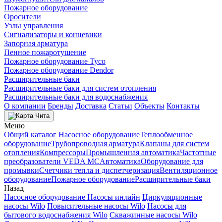
Пожарное оборудование
Оросители
Узлы управления
Сигнализаторы и концевики
Запорная арматура
Пенное пожаротушение
Пожарное оборудование Tyco
Пожарное оборудование Dendor
Расширительные баки
Расширительные баки для систем отопления
Расширительные баки для водоснабжения
О компании
Бренды
Доставка
Статьи
Объекты
Контакты
Чита
Меню
Общий каталог
Насосное оборудование
Теплообменное
оборудование
Трубопроводная арматура
Клапаны для систем
отопления
Компрессоры
Промышленная автоматика
Частотные
преобразователи VEDA MC
Автоматика
Оборудование для
промывки
Счетчики тепла и диспетчеризация
Вентиляционное
оборудование
Пожарное оборудование
Расширительные баки
Назад
Насосное оборудование
Насосы инлайн
Циркуляционные
насосы Wilo
Повысительные насосы Wilo
Насосы для
бытового водоснабжения Wilo
Скважинные насосы Wilo