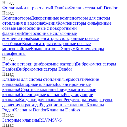
Назад
Фильтры
Фильтр сетчатый Danfoss
Фильтр сетчатый Dendor
Назад
Компенсаторы
Декоративные компенсаторы для систем
отопления и водоснабжения
Компенсаторы сильфонные
осевые многослойные с поворотными
фланцами
Многослойные сильфонные
компенсаторы
Компенсаторы сильфонные осевые
резьбовые
Компенсаторы сильфонные осевые
многослойные
Компенсаторы Хортум
Компенсаторы
сильфонные
Назад
Гибкие вставки (виброкомпенсаторы)
Виброкомпенсаторы
Danfoss
Виброкомпенсаторы Dendor
Назад
Клапаны для систем отопления
Термостатические
клапаны
Запорные клапаны
Балансировочные
клапаны
Обратные клапаны
Предохранительные
клапаны
Соленоидные клапаны
Регулирующие
клапаны
Катушки для клапанов
Регуляторы температуры,
давления и расхода
Редукционные клапаны
Клапаны
Ридан
Клапаны Dendor
Клапаны Danfoss
Назад
Запорные клапаны
RLV
MSV-S
Назад