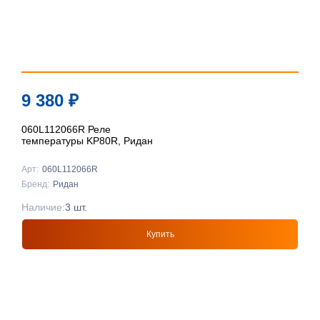
9 380
₽
060L112066R Реле
температуры KP80R, Ридан
Арт:
060L112066R
Бренд:
Ридан
Наличие:
3 шт.
Купить