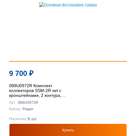
9 700
₽
088U0972R Комплект
коллекторов SSM-2R set с
кронштейнами, 2 контура,
Ридан
Арт:
088U0972R
Бренд:
Ридан
Наличие:
6 шт.
Купить