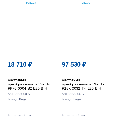
По
популярности
По цене ↑
По цене ↓
По названию
↑
По названию
18 710
₽
97 530
₽
↓
Частотный
Частотный
преобразователь VF-51-
преобразователь VF-51-
PK75-0004-S2-E20-B-H
P15K-0032-T4-E20-B-H
Арт:
ABA00002
Арт:
ABA00012
Бренд:
Веда
Бренд:
Веда
Наличие:
2 шт.
Наличие:
6 шт.