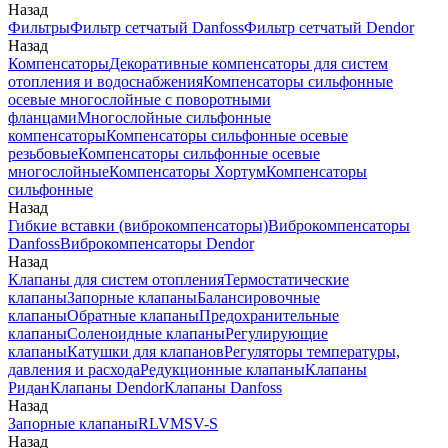
Назад
Фильтры
Фильтр сетчатый Danfoss
Фильтр сетчатый Dendor
Назад
Компенсаторы
Декоративные компенсаторы для систем
отопления и водоснабжения
Компенсаторы сильфонные
осевые многослойные с поворотными
фланцами
Многослойные сильфонные
компенсаторы
Компенсаторы сильфонные осевые
резьбовые
Компенсаторы сильфонные осевые
многослойные
Компенсаторы Хортум
Компенсаторы
сильфонные
Назад
Гибкие вставки (виброкомпенсаторы)
Виброкомпенсаторы
Danfoss
Виброкомпенсаторы Dendor
Назад
Клапаны для систем отопления
Термостатические
клапаны
Запорные клапаны
Балансировочные
клапаны
Обратные клапаны
Предохранительные
клапаны
Соленоидные клапаны
Регулирующие
клапаны
Катушки для клапанов
Регуляторы температуры,
давления и расхода
Редукционные клапаны
Клапаны
Ридан
Клапаны Dendor
Клапаны Danfoss
Назад
Запорные клапаны
RLV
MSV-S
Назад