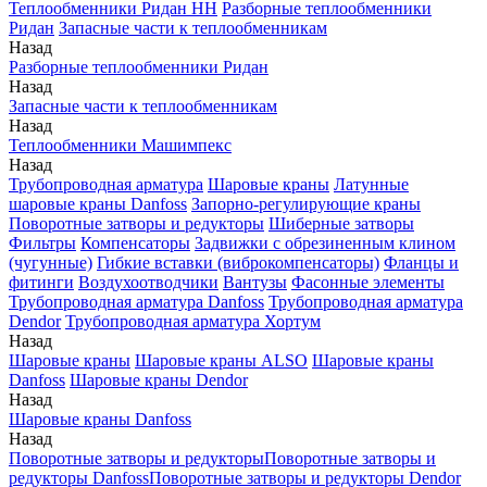
Теплообменники Ридан НН
Разборные теплообменники
Ридан
Запасные части к теплообменникам
Назад
Разборные теплообменники Ридан
Назад
Запасные части к теплообменникам
Назад
Теплообменники Машимпекс
Назад
Трубопроводная арматура
Шаровые краны
Латунные
шаровые краны Danfoss
Запорно-регулирующие краны
Поворотные затворы и редукторы
Шиберные затворы
Фильтры
Компенсаторы
Задвижки с обрезиненным клином
(чугунные)
Гибкие вставки (виброкомпенсаторы)
Фланцы и
фитинги
Воздухоотводчики
Вантузы
Фасонные элементы
Трубопроводная арматура Danfoss
Трубопроводная арматура
Dendor
Трубопроводная арматура Хортум
Назад
Шаровые краны
Шаровые краны ALSO
Шаровые краны
Danfoss
Шаровые краны Dendor
Назад
Шаровые краны Danfoss
Назад
Поворотные затворы и редукторы
Поворотные затворы и
редукторы Danfoss
Поворотные затворы и редукторы Dendor