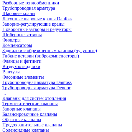
Разборные теплообменники
Трубопроводная арматура
Шаровые краны
Латунные шаровые краны Danfoss
Запорно-регулирующие краны
Поворотные затворы и редукторы
Шиберные затворы
Фильтры
Компенсаторы
Задвижки с обрезиненным клином (чугунные)
Гибкие вставки (виброкомпенсаторы)
Фланцы и фитинги
Воздухоотводчики
Вантузы
Фасонные элементы
Трубопроводная арматура Danfoss
Трубопроводная арматура Dendor
...
Клапаны для систем отопления
Термостатические клапаны
Запорные клапаны
Балансировочные клапаны
Обратные клапаны
Предохранительные клапаны
Соленоидные клапаны