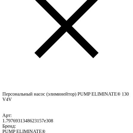
Персональный насос (элиминейтор) PUMP ELIMINATE® 130
V4V
Арт:
1.7976931348623157e308
Бренд:
PUMP ELIMINATE®