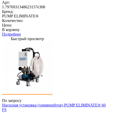
Арт:
1.7976931348623157e308
Бренд:
PUMP ELIMINATE®
Количество:
Цена:
В корзину
Подробнее
Быстрый просмотр
По запросу
Насосная установка (элиминейтор) PUMP ELIMINATE® 60
FS