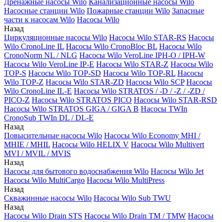
Дренажные насосы Wilo
Канализационные насосы Wilo
Насосные станции Wilo
Пожарные станции Wilo
Запасные
части к насосам Wilo
Насосы Wilo
Назад
Циркуляционные насосы Wilo
Насосы Wilo STAR-RS
Насосы
Wilo CronoLine IL
Насосы Wilo CronoBloc BL
Насосы Wilo
CronoNorm NL / NLG
Насосы Wilo VeroLine IPH-O / IPH-W
Насосы Wilo VeroLine IP-E
Насосы Wilo STAR-Z
Насосы Wilo
TOP-S
Насосы Wilo TOP-SD
Насосы Wilo TOP-RL
Насосы
Wilo TOP-Z
Насосы Wilo STAR-ZD
Насосы Wilo SCP
Насосы
Wilo CronoLine IL-E
Насосы Wilo STRATOS / -D / -Z / -ZD /
PICO-Z
Насосы Wilo STRATOS PICO
Насосы Wilo STAR-RSD
Насосы Wilo STRATOS GIGA / GIGA B
Насосы TWIn
CronoSub TWIn DL / DL-E
Назад
Повысительные насосы Wilo
Насосы Wilo Economy MHI /
MHIE / MHIL
Насосы Wilo HELIX V
Насосы Wilo Multivert
MVI / MVIL / MVIS
Назад
Насосы для бытового водоснабжения Wilo
Насосы Wilo Jet
Насосы Wilo MultiCargo
Насосы Wilo MultiPress
Назад
Скважинные насосы Wilo
Насосы Wilo Sub TWU
Назад
Насосы Wilo Drain STS
Насосы Wilo Drain TM / TMW
Насосы