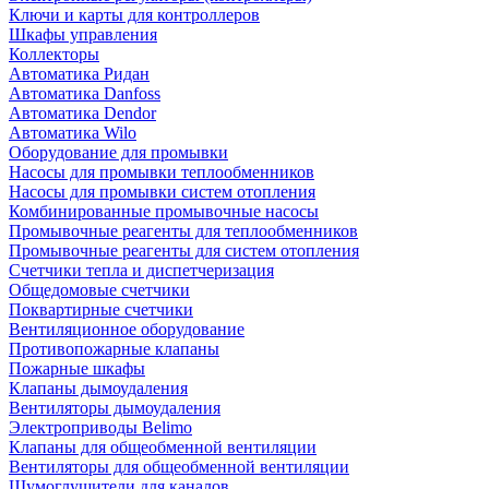
Ключи и карты для контроллеров
Шкафы управления
Коллекторы
Автоматика Ридан
Автоматика Danfoss
Автоматика Dendor
Автоматика Wilo
Оборудование для промывки
Насосы для промывки теплообменников
Насосы для промывки систем отопления
Комбинированные промывочные насосы
Промывочные реагенты для теплообменников
Промывочные реагенты для систем отопления
Счетчики тепла и диспетчеризация
Общедомовые счетчики
Поквартирные счетчики
Вентиляционное оборудование
Противопожарные клапаны
Пожарные шкафы
Клапаны дымоудаления
Вентиляторы дымоудаления
Электроприводы Belimo
Клапаны для общеобменной вентиляции
Вентиляторы для общеобменной вентиляции
Шумоглушители для каналов