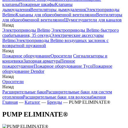
клапаны
Пожарные шкафы
Клапаны
дымоудаления
Вентиляторы дымоудаления
Электроприводы
Belimo
Клапаны для общеобменной вентиляции
Вентиляторы
для общеобменной вентиляции
Шумоглушители для каналов
Назад
Электроприводы Belimo
Электроприводы Belimo быстрого
срабатывания, 35 секунд
Электрические аксессуары
Belimo
Электроприводы Belimo воздушных заслонок c
возвратной пружиной
Назад
Пожарное оборудование
Оросители
Сигнализаторы и
концевики
Запорная арматура
Пенное
пожаротушение
Пожарное оборудование Tyco
Пожарное
оборудование Dendor
Назад
Оросители
Назад
Расширительные баки
Расширительные баки для систем
отопления
Расширительные баки для водоснабжения
Главная
—
Каталог
—
Бренды
—
PUMP ELIMINATE®
PUMP ELIMINATE®