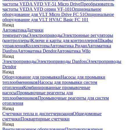
частоты VEDA VFD VF-51 Micro Drive
Преобразователь
частоты VEDA VFD серии VF-101
Опциональное
оборудование для VLT Micro Drive FC 51
Опциональное
оборудование для VLT HVAC Basic FC 101
Назад
Автоматика
Датчики
температуры
Электроприводы
Электронные регуляторы
(контроллеры)
Ключи и карты для контроллеров
Шкафы
управления
Коллекторы
Автоматика Ридан
Автоматика
Danfoss
Автоматика Dendor
Автоматика Wilo
Назад
Электроприводы
Электроприводы Danfoss
Электроприводы
Dendor
Назад
Оборудование для промывки
Насосы для промывки
теплообменников
Насосы для промывки систем
отопления
Комбинированные промывочные
насосы
Промывочные реагенты для
теплообменников
Промывочные реагенты для систем
отопления
Назад
Счетчики тепла и диспетчеризация
Общедомовые
счетчики
Поквартирные счетчики
Назад
Вентиляционное оборудование
Противопожарные