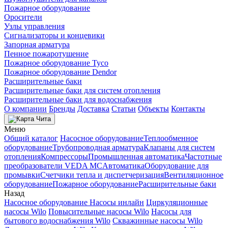
Пожарное оборудование
Оросители
Узлы управления
Сигнализаторы и концевики
Запорная арматура
Пенное пожаротушение
Пожарное оборудование Tyco
Пожарное оборудование Dendor
Расширительные баки
Расширительные баки для систем отопления
Расширительные баки для водоснабжения
О компании
Бренды
Доставка
Статьи
Объекты
Контакты
Чита
Меню
Общий каталог
Насосное оборудование
Теплообменное
оборудование
Трубопроводная арматура
Клапаны для систем
отопления
Компрессоры
Промышленная автоматика
Частотные
преобразователи VEDA MC
Автоматика
Оборудование для
промывки
Счетчики тепла и диспетчеризация
Вентиляционное
оборудование
Пожарное оборудование
Расширительные баки
Назад
Насосное оборудование
Насосы инлайн
Циркуляционные
насосы Wilo
Повысительные насосы Wilo
Насосы для
бытового водоснабжения Wilo
Скважинные насосы Wilo