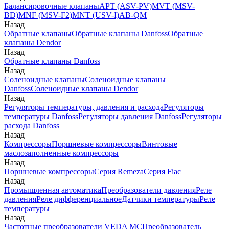
Балансировочные клапаны
APT (ASV-PV)
MVT (MSV-
BD)
MNF (MSV-F2)
MNT (USV-I)
AB-QM
Назад
Обратные клапаны
Обратные клапаны Danfoss
Обратные
клапаны Dendor
Назад
Обратные клапаны Danfoss
Назад
Соленоидные клапаны
Соленоидные клапаны
Danfoss
Соленоидные клапаны Dendor
Назад
Регуляторы температуры, давления и расхода
Регуляторы
температуры Danfoss
Регуляторы давления Danfoss
Регуляторы
расхода Danfoss
Назад
Компрессоры
Поршневые компрессоры
Винтовые
маслозаполненные компрессоры
Назад
Поршневые компрессоры
Серия Remeza
Серия Fiac
Назад
Промышленная автоматика
Преобразователи давления
Реле
давления
Реле дифференциальное
Датчики температуры
Реле
температуры
Назад
Частотные преобразователи VEDA MC
Преобразователь